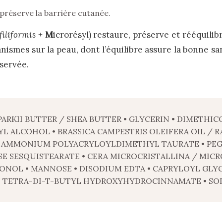
 préserve la barrière cutanée.
filiformis
+
M
icrorésyl) restaure, préserve et rééquil
nismes sur la peau, dont l’équilibre assure la bonne san
éservée.
RKII BUTTER / SHEA BUTTER • GLYCERIN • DIMETHIC
YL ALCOHOL • BRASSICA CAMPESTRIS OLEIFERA OIL / 
AMMONIUM POLYACRYLOYLDIMETHYL TAURATE • PEG-1
E SESQUISTEARATE • CERA MICROCRISTALLINA / MICR
ONOL • MANNOSE • DISODIUM EDTA • CAPRYLOYL GLYC
 TETRA-DI-T-BUTYL HYDROXYHYDROCINNAMATE • SO