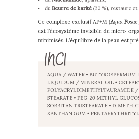
du
Beurre de karité
(20 %), restaure et
Ce complexe exclusif AP+M (
A
qua
P
osae 
est l’écosystème invisible de micro-orga
minimisés. L’équilibre de la peau est pr
INCI
AQUA / WATER • BUTYROSPERMUM PA
LIQUIDUM / MINERAL OIL • CETEAR
POLYACRYLDIMETHYLTAURAMIDE / 
STEARATE • PEG-20 METHYL GLUCOS
SORBITAN TRISTEARATE • DIMETHIC
XANTHAN GUM • PENTAERYTHRITYL