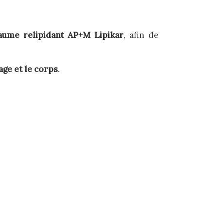
aume relipidant AP+M Lipikar
, afin de
age et le corps
.