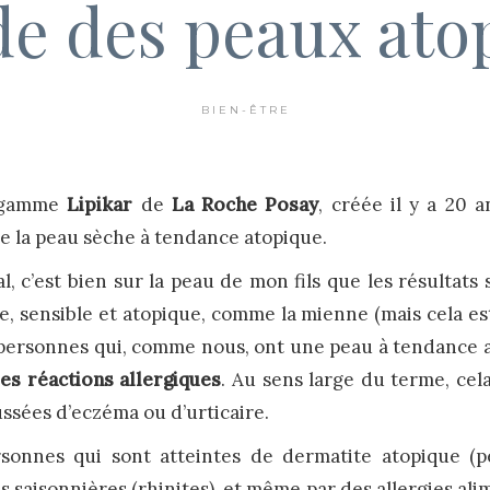
e des peaux ato
BIEN-ÊTRE
a gamme
Lipikar
de
La Roche Posay
, créée il y a 20 a
de la peau sèche à tendance atopique.
nal, c’est bien sur la peau de mon fils que les résultats
e, sensible et atopique, comme la mienne (mais cela e
s personnes qui, comme nous, ont une peau à tendance 
des réactions allergiques
. Au sens large du terme, cel
ssées d’eczéma ou d’urticaire.
ersonnes qui sont atteintes de dermatite atopique 
s saisonnières (rhinites), et même par des allergies al