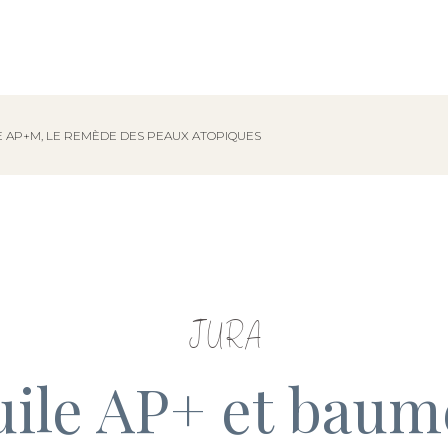
ME AP+M, LE REMÈDE DES PEAUX ATOPIQUES
JURA
huile AP+ et baum