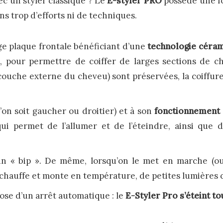
ec un styler classique ? Le
E-styler PRO
possède une f
ns trop d’efforts ni de techniques.
e plaque frontale bénéficiant d’une
technologie céra
, pour permettre de coiffer de larges sections de 
 couche externe du cheveu) sont préservées, la coiffure 
l’on soit gaucher ou droitier) et à son
fonctionnement i
qui permet de l’allumer et de l’éteindre, ainsi que 
un « bip ». De même, lorsqu’on le met en marche (ou
l chauffe et monte en température, de petites lumières 
pose d’un arrêt automatique : le
E-Styler Pro
s’éteint to