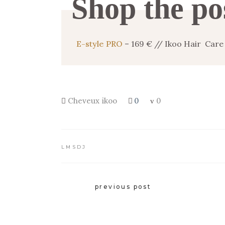
Shop the po
E-style PRO
– 169 € // Ikoo Hair Care
Cheveux
ikoo
0
0
LMSDJ
previous post