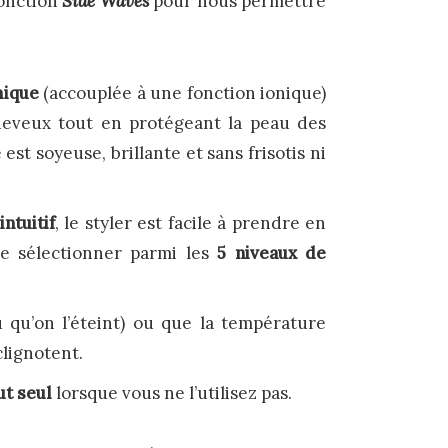
onction
Side Waves
pour nous permettre
mique
(accouplée à une fonction ionique)
cheveux tout en protégeant la peau des
est soyeuse, brillante et sans frisotis ni
ntuitif
, le styler est facile à prendre en
de sélectionner parmi les
5 niveaux de
 qu’on l’éteint) ou que la température
clignotent.
ut seul
lorsque vous ne l’utilisez pas.