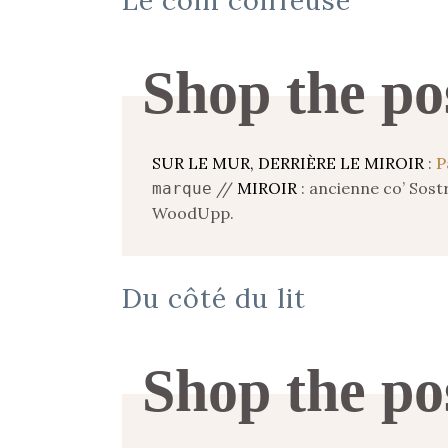
Le coin coiffeuse
Shop the po
SUR LE MUR, DERRIÈRE LE MIROIR
:
P
//
MIROIR
: ancienne co’ Sos
marque
WoodUpp.
Du côté du lit
Shop the po