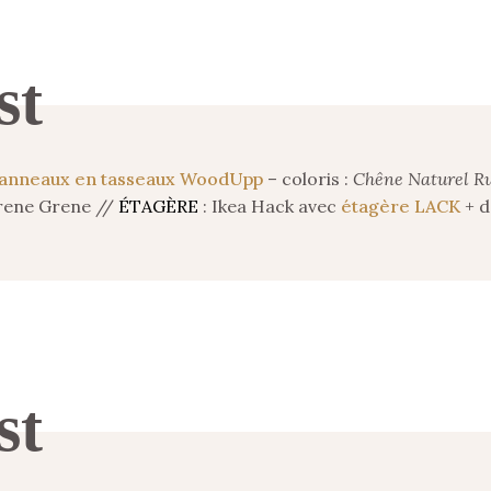
st
anneaux en tasseaux WoodUpp
– coloris :
Chêne Naturel Ru
trene Grene //
ÉTAGÈRE
: Ikea Hack avec
étagère LACK
+ d
st