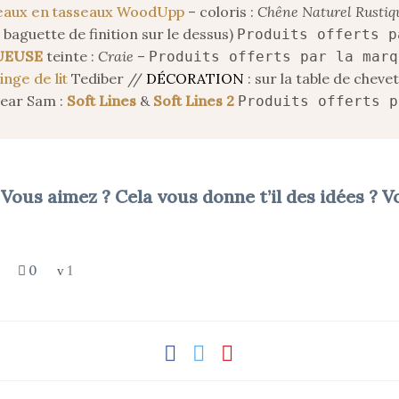
aux en tasseaux WoodUpp
– coloris :
Chêne Naturel Rustiq
baguette de finition sur le dessus)
Produits offerts p
TUEUSE
teinte :
Craie
–
Produits offerts par la marq
inge de lit
Tediber //
DÉCORATION
: sur la table de che
ear Sam :
Soft Lines
&
Soft Lines 2
Produits offerts p
 Vous aimez ? Cela vous donne t’il des idées ? 
0
1