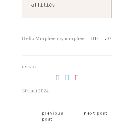
affiliés
elio
Morphée
my morphée
0
0
LMSDJ
30 mai 2024
previous
next post
post