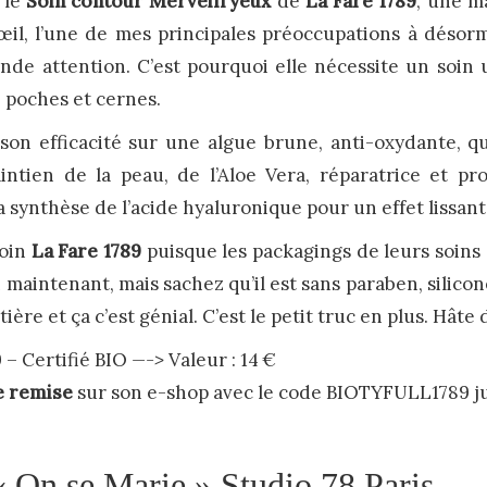
 le
Soin contour Merveill’yeux
de
La Fare 1789
, une m
œil, l’une de mes principales préoccupations à désorma
rande attention. C’est pourquoi elle nécessite un soi
, poches et cernes.
son efficacité sur une algue brune, anti-oxydante, qu
aintien de la peau, de l’Aloe Vera, réparatrice et pr
a synthèse de l’acide hyaluronique pour un effet lissant
soin
La Fare 1789
puisque les packagings de leurs soins s
 maintenant, mais sachez qu’il est sans paraben, silicone,
ère et ça c’est génial. C’est le petit truc en plus. Hâte 
 – Certifié BIO
—->
Valeur : 14 €
e remise
sur son e-shop avec le code BIOTYFULL1789 j
 On se Marie » Studio 78 Paris