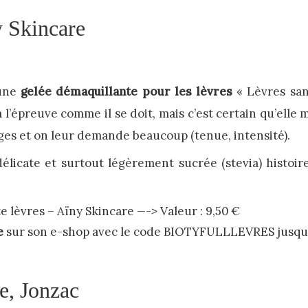
y Skincare
 une
gelée démaquillante pour les lèvres
« Lèvres san
 à l’épreuve comme il se doit, mais c’est certain qu’elle
es et on leur demande beaucoup (tenue, intensité).
 délicate et surtout légèrement sucrée (stevia) histo
e lèvres – Aïny Skincare
—->
Valeur : 9,50 €
e
sur son e-shop avec le code BIOTYFULLLEVRES jusqu
e, Jonzac