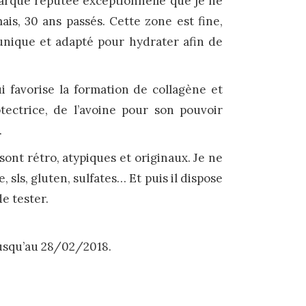
arque réputée exceptionnelle que je ne
is, 30 ans passés. Cette zone est fine,
n unique et adapté pour hydrater afin de
i favorise la formation de collagène et
otectrice, de l’avoine pour son pouvoir
.
ont rétro, atypiques et originaux. Je ne
 sls, gluten, sulfates… Et puis il dispose
de tester.
usqu’au 28/02/2018.