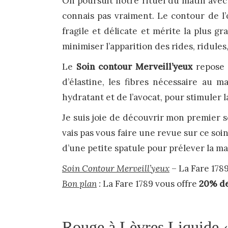
On poursuit notre rituel du matin avec
connais pas vraiment. Le contour de l’
fragile et délicate et mérite la plus g
minimiser l’apparition des rides, ridules
Le
Soin contour Merveill’yeux
repose 
d’élastine, les fibres nécessaire au m
hydratant et de l’avocat, pour stimuler l
Je suis joie de découvrir mon premier 
vais pas vous faire une revue sur ce soin
d’une petite spatule pour prélever la mati
Soin Contour Merveill’yeux
– La Fare 1789
Bon plan
:
La Fare 1789 vous offre
20% d
Rouge à Lèvres Liquide «