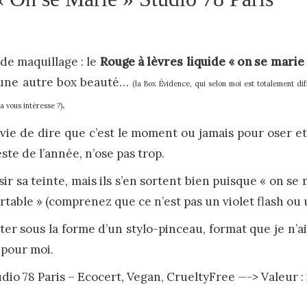
de maquillage : le
Rouge à lèvres liquide « on se marie
 une autre box beauté…
(la Box Évidence, qui selon moi est totalement dif
.
a vous intéresse ?)
nvie de dire que c’est le moment ou jamais pour oser e
ste de l’année, n’ose pas trop.
ir sa teinte, mais ils s’en sortent bien puisque « on se
table » (comprenez que ce n’est pas un violet flash ou u
ter sous la forme d’un stylo-pinceau, format que je n’
pour moi.
dio 78 Paris – Ecocert, Vegan, CrueltyFree
—->
Valeur :